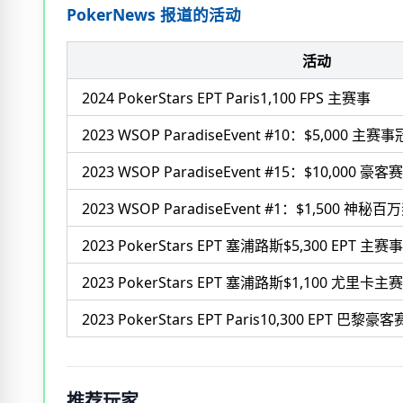
PokerNews 报道的活动
活动
2024 PokerStars EPT Paris1,100 FPS 主赛事
2023 WSOP ParadiseEvent #10：$5,000 主赛
2023 WSOP ParadiseEvent #15：$10,000 豪客
2023 WSOP ParadiseEvent #1：$1,500 神秘
2023 PokerStars EPT 塞浦路斯$5,300 EPT 主赛事
2023 PokerStars EPT 塞浦路斯$1,100 尤里卡主
2023 PokerStars EPT Paris10,300 EPT 巴黎豪客
推荐玩家