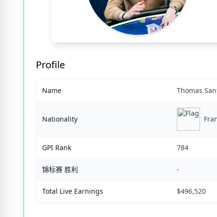
Profile
Name
Thomas San
Nationality
Fra
GPI Rank
784
锦标赛 胜利
-
Total Live Earnings
$496,520