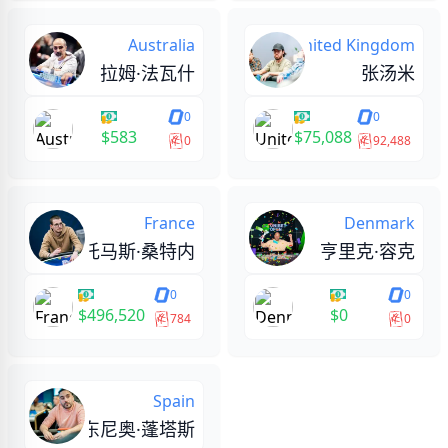
Australia
United Kingdom
拉姆·法瓦什
张汤米
0
0
$583
$75,088
0
92,488
France
Denmark
托马斯·桑特内
亨里克·容克
0
0
$496,520
$0
784
0
Spain
安东尼奥·蓬塔斯