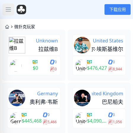
下载应用
Open main menu
微扑克玩家
Unknown
United States
拉兹维B
迈克尔·埃斯基维尔
0
0
$0
$476,427
0
8,944
Germany
United Kingdom
奥利弗·韦斯
巴尼船夫
0
0
$445,468
$4,090,560
5,466
1,056