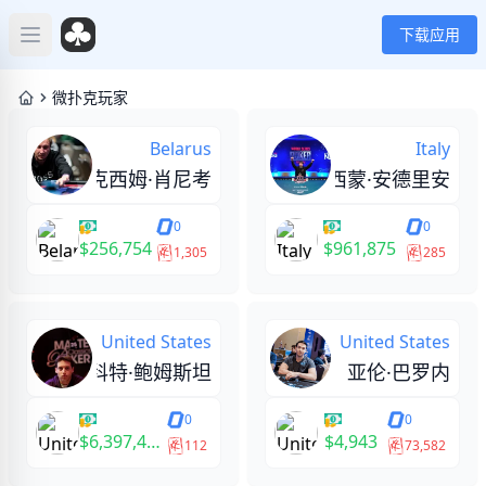
下载应用
Open main menu
微扑克玩家
Belarus
Italy
马克西姆·肖尼考
西蒙·安德里安
0
0
$256,754
$961,875
1,305
285
United States
United States
斯科特·鲍姆斯坦
亚伦·巴罗内
0
0
$6,397,475
$4,943
112
73,582