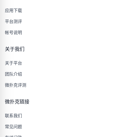
应用下载
平台测评
帐号说明
关于我们
关于平台
团队介绍
微扑克评测
微扑克链接
联系我们
常见问题