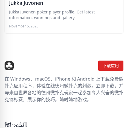
Jukka Juvonen
Jukka Juvonen poker player profile. Get latest
information, winnings and gallery.
November 5, 2023
下载应用
在 Windows、macOS、iPhone 和 Android 上下载免费微
扑克应用程序，体验在线德州微扑克的刺激。立即下载，并
与来自世界各地的德州微扑克玩家一起参加令人兴奋的微扑
克锦标赛，展示你的技巧。随时随地游戏。
微扑克应用