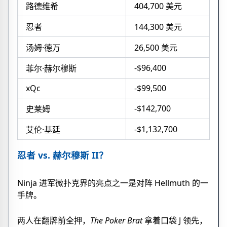
路德维希
404,700 美元
忍者
144,300 美元
汤姆·德万
26,500 美元
-$96,400
菲尔·赫尔穆斯
xQc
-$99,500
-$142,700
史莱姆
-$1,132,700
艾伦·基廷
忍者 vs. 赫尔穆斯 II？
Ninja 进军微扑克界的亮点之一是对阵 Hellmuth 的一
手牌。
两人在翻牌前全押，
The Poker Brat
拿着口袋 J 领先，