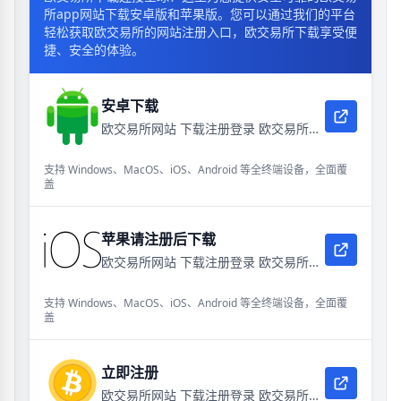
所app网站下载安卓版和苹果版。您可以通过我们的平台
轻松获取欧交易所的网站注册入口，欧交易所下载享受便
捷、安全的体验。
安卓下载
欧交易所网站 下载注册登录 欧交易所电脑版网页版网址
支持 Windows、MacOS、iOS、Android 等全终端设备，全面覆
盖
苹果请注册后下载
欧交易所网站 下载注册登录 欧交易所电脑版网页版网址
支持 Windows、MacOS、iOS、Android 等全终端设备，全面覆
盖
立即注册
欧交易所网站 下载注册登录 欧交易所电脑版网页版网址