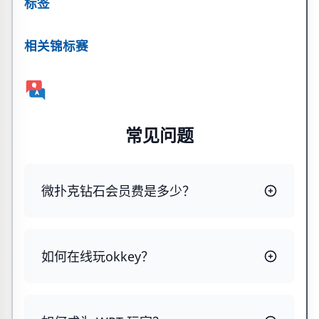
标签
相关锦标赛
常见问题
微扑克钻石会员费是多少？
如何在线玩okkey？