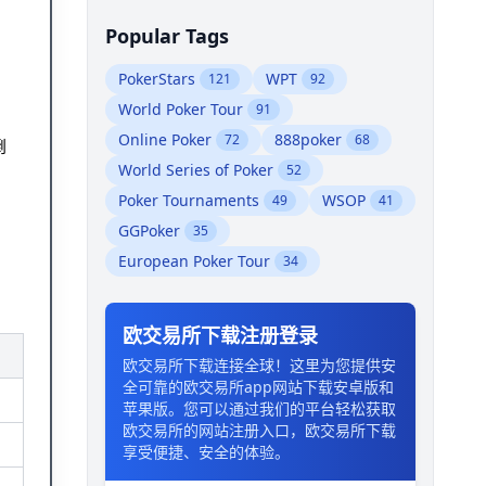
Popular Tags
PokerStars
WPT
121
92
World Poker Tour
91
Online Poker
888poker
72
68
倒
World Series of Poker
52
Poker Tournaments
WSOP
49
41
GGPoker
35
European Poker Tour
34
欧交易所下载注册登录
欧交易所下载连接全球！这里为您提供安
全可靠的欧交易所app网站下载安卓版和
苹果版。您可以通过我们的平台轻松获取
欧交易所的网站注册入口，欧交易所下载
享受便捷、安全的体验。