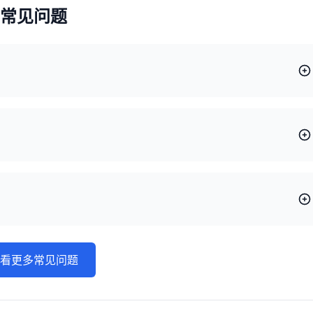
常见问题
看更多常见问题