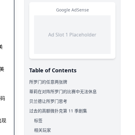
Google AdSense
Ad Slot 1 Placeholder
美
 美
Table of Contents
所罗门的任意两张牌
蒂莉在对阵所罗门的比赛中无法休息
筹码
贝兰德让所罗门思考
过去的高额微扑克第 11 季剧集
出现
标签
相关玩家