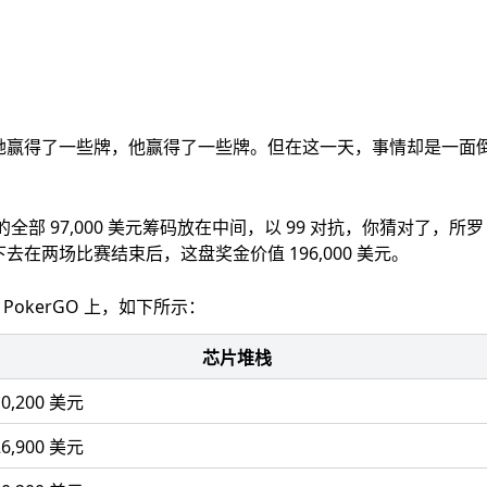
。她赢得了一些牌，他赢得了一些牌。但在这一天，事情却是一面
 97,000 美元筹码放在中间，以 99 对抗，你猜对了，所罗
去在两场比赛结束后，这盘奖金价值 196,000 美元。
PokerGO 上，如下所示：
芯片堆栈
10,200 美元
26,900 美元