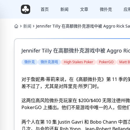
首页
新闻
文章
微扑克
应
新闻
Jennifer Tilly 在高额微扑克游戏中被 Aggro Rick S
Jennifer Tilly 在高额微扑克游戏中被 Aggro Ri
微扑克
微扑克游戏
High Stakes Poker
PokerGO
Matt 
对于詹妮弗·蒂莉来说，在《高额微扑克》第 11 季
差不过了，尤其是对阵里克·所罗门时。
这两位高风险微扑克玩家在 $200/$400 无限
PokerGO 上播出。他们不是游戏中唯一的人，但
两个人在第 10 集 Justin Gavri 和 Bobo Chann
几次。与会的还有 Rob Yong、Jean-Robert Bellande