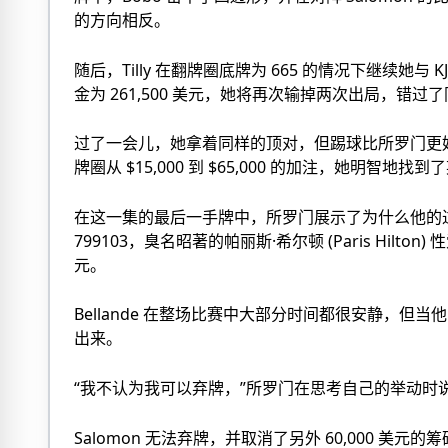
的方向相反。
随后，Tilly 在翻牌圈底牌为 665 的情况下继续她与
金为 261,500 美元，她将再次输掉两次出局，错
过了一会儿，她拿着同样的顶对，但踢球比所罗门更
牌圈从 $15,000 到 $65,000 的加注，她明智地
在这一集的最后一手牌中，所罗门展示了为什么他的
799103，臭名昭著的帕丽斯·希尔顿 (Paris Hilton)
元。
Bellande 在整场比赛中大部分时间都很安静，但当他
出来。
“我不认为我可以弃牌，”所罗门在思考自己的举动时
Salomon 无法弃牌，并取消了另外 60,000 美元的