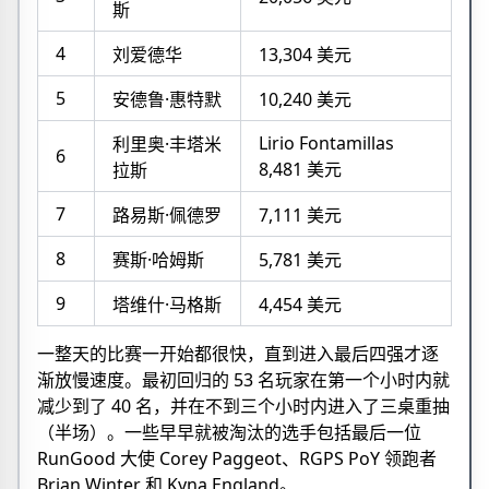
斯
4
刘爱德华
13,304 美元
5
安德鲁·惠特默
10,240 美元
Lirio Fontamillas
利里奥·丰塔米
6
8,481 美元
拉斯
7
路易斯·佩德罗
7,111 美元
8
赛斯·哈姆斯
5,781 美元
9
塔维什·马格斯
4,454 美元
一整天的比赛一开始都很快，直到进入最后四强才逐
渐放慢速度。最初回归的 53 名玩家在第一个小时内就
减少到了 40 名，并在不到三个小时内进入了三桌重抽
（半场）。一些早早就被淘汰的选手包括最后一位
RunGood 大使 Corey Paggeot、RGPS PoY 领跑者
Brian Winter 和 Kyna England。