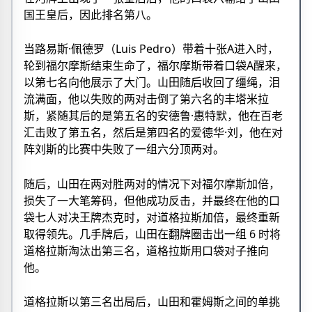
国王皇后，因此排名第八。
当路易斯·佩德罗（Luis Pedro）带着十张A进入时，
轮到福尔摩斯结束生命了，福尔摩斯带着口袋A醒来，
以第七名向他展示了大门。山田随后收回了缰绳，泪
流满面，他以失败的两对击倒了第六名的丰塔米拉
斯，紧随其后的是第五名的安德鲁·惠特默，他在百老
汇击败了第五名，然后是第四名的爱德华·刘，他在对
阵刘斯的比赛中失败了一组六分顶两对。
随后，山田在两对胜两对的情况下对福尔摩斯加倍，
损失了一大笔筹码，但他成功反击，并最终在他的口
袋七人对决王牌杰克时，对道格拉斯加倍，最终重新
取得领先。几手牌后，山田在翻牌圈击出一组 6 时将
道格拉斯淘汰出第三名，道格拉斯用口袋对子推向
他。
道格拉斯以第三名出局后，山田和霍姆斯之间的单挑