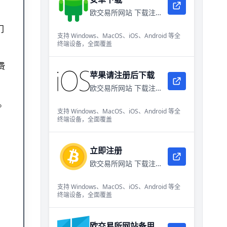
欧交易所网站 下载注册登录 欧交易所电脑版网页版网址
门
支持 Windows、MacOS、iOS、Android 等全
终端设备，全面覆盖
费
苹果请注册后下载
欧交易所网站 下载注册登录 欧交易所电脑版网页版网址
。
支持 Windows、MacOS、iOS、Android 等全
终端设备，全面覆盖
立即注册
欧交易所网站 下载注册登录 欧交易所电脑版网页版网址
支持 Windows、MacOS、iOS、Android 等全
终端设备，全面覆盖
欧交易所网站备用网址