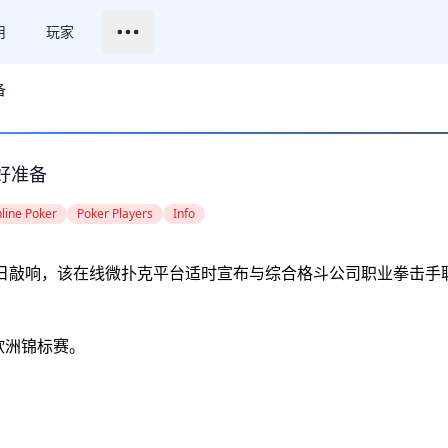
用
玩家
备
赛做好准备
line Poker
Poker Players
Info
 月 26 日敲响，该在线微扑克平台适时宣布与综合格斗公司职业拳击手
的欧洲锦标赛。