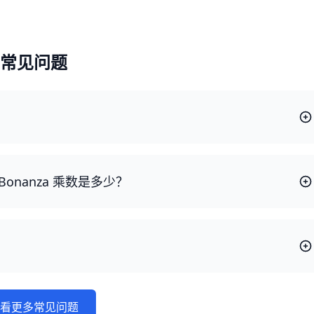
常见问题
 Bonanza 乘数是多少？
看更多常见问题