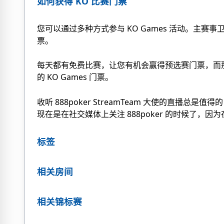
如何获得 KO 比赛门票
您可以通过多种方式参与 KO Games 活动。主赛事
票。
每天都有免费比赛，让您有机会赢得预选赛门票，而
的 KO Games 门票。
收听 888poker StreamTeam 大使的直播
现在是在社交媒体上关注 888poker 的时候了，
标签
相关房间
相关锦标赛