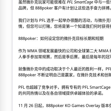
虽然微扑克玩家可能很难在
PFL SmartCage
中与一些世
品牌，但 888poker 客户有计划让这些选手奋力拼搏
我们计划与 PFL 选手一起举办很酷的活动，与微扑
情，但您可以打赌，您将是第一个知道我们何时获得
888poker：如何设定您的微扑克目标长期和短期
作为 MMA 领域发展最快的公司和全球第二大 MMA
人拳手参加常规赛，然后是季后赛，最后是每年的冠
就像微扑克中的成功取决于个人最近的胜利一样，PF
888poker 不断证明自己是赢家，在微扑克技术
PFL 也超越了竞争对手，拥有专有的 PFL Smar
的共同热情以及在各自领域提供卓越体验的承诺。
11 月 26 日起，888poker KO Games Overlay