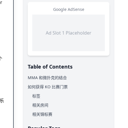
r
Google AdSense
Ad Slot 1 Placeholder
个
Table of Contents
MMA 和微扑克的结合
如何获得 KO 比赛门票
标签
娱乐
相关房间
相关锦标赛