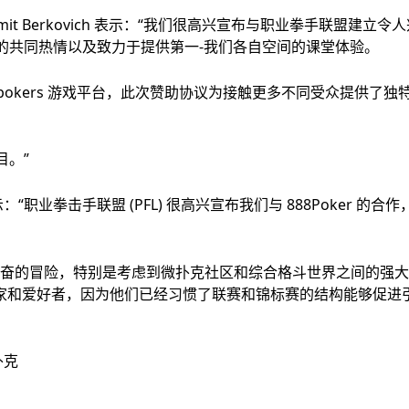
总裁 Amit Berkovich 表示：“我们很高兴宣布与职业拳手联盟建立令
的共同热情以及致力于提供第一-我们各自空间的课堂体验。
8pokers 游戏平台，此次赞助协议为接触更多不同受众提供了独
目。”
表示：“职业拳击手联盟 (PFL) 很高兴宣布我们与 888Poker 的合作
次令人兴奋的冒险，特别是考虑到微扑克社区和综合格斗世界之间的强
玩家和爱好者，因为他们已经习惯了联赛和锦标赛的结构能够促进
扑克