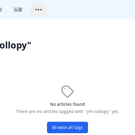
用
玩家
collopy"
No articles found
There are no articles tagged with "jim-collopy" yet.
Browse all tags