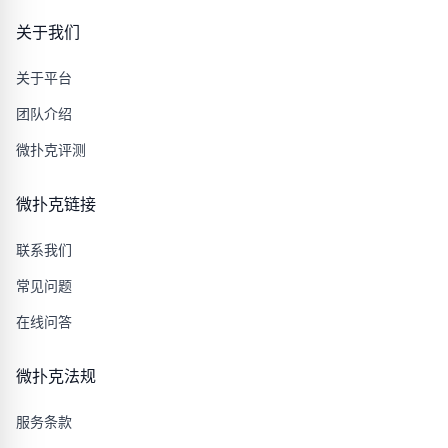
关于我们
关于平台
团队介绍
微扑克评测
微扑克链接
联系我们
常见问题
在线问答
微扑克法规
服务条款