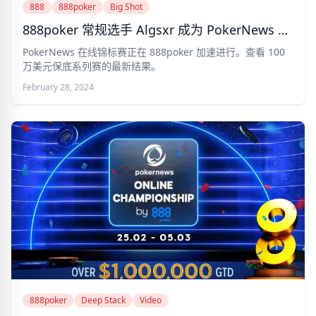
888
888poker
Big Shot
888poker 常规选手 Algsxr 成为 PokerNews 在线锦标赛冠军
PokerNews 在线锦标赛正在 888poker 加速进行。查看 100
万美元保底系列赛的最新结果。
February 28, 2024
888poker
Deep Stack
Video