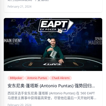
February 21, 2024
888poker
Antonio Puntas
Chadi Akremi
安东尼奥·蓬塔斯 (Antonio Puntas) 强势回归，夺得首个现场冠军
西班牙选手安东尼奥·蓬塔斯 (Antonio Puntas) 在 560 EAPT
马德里主赛事中获得最高荣誉，尽管他在最后一天开始时筹码
第二少。
February 20, 2024