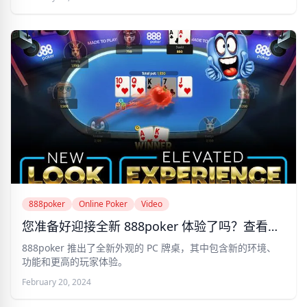
888poker
Online Poker
Video
您准备好迎接全新 888poker 体验了吗？查看令人敬畏的新功能
888poker 推出了全新外观的 PC 牌桌，其中包含新的环境、
功能和更高的玩家体验。
February 20, 2024