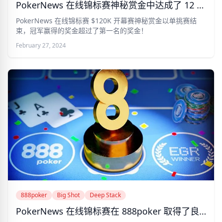
PokerNews 在线锦标赛神秘赏金中达成了 12 万美元的离奇交易
PokerNews 在线锦标赛 $120K 开幕赛神秘赏金以单挑赛结
束，冠军赢得的奖金超过了第一名的奖金！
February 27, 2024
888poker
Big Shot
Deep Stack
PokerNews 在线锦标赛在 888poker 取得了良好的开端；前四名冠军加冕