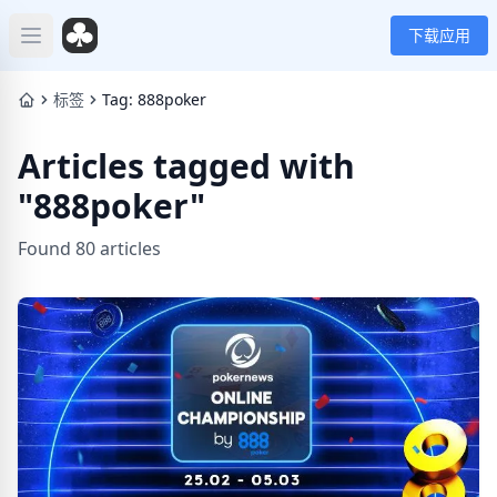
下载应用
Open main menu
标签
Tag: 888poker
Articles tagged with
"888poker"
Found 80 articles