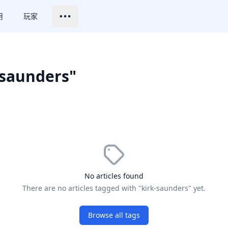
用
玩家
-saunders"
No articles found
There are no articles tagged with "kirk-saunders" yet.
Browse all tags