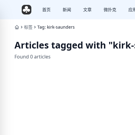
首页
新闻
文章
微扑克
应
标签
Tag: kirk-saunders
Articles tagged with "kirk
Found 0 articles