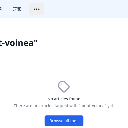
用
玩家
t-voinea"
No articles found
There are no articles tagged with "ionut-voinea" yet.
Browse all tags