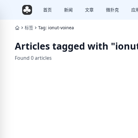
首页
新闻
文章
微扑克
应
标签
Tag: ionut-voinea
Articles tagged with "ionu
Found 0 articles