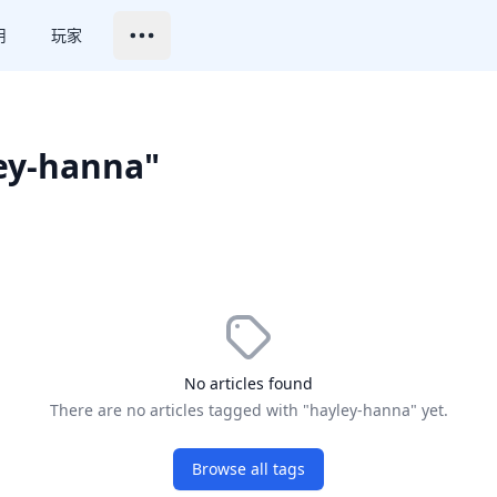
用
玩家
ley-hanna"
No articles found
There are no articles tagged with "hayley-hanna" yet.
Browse all tags