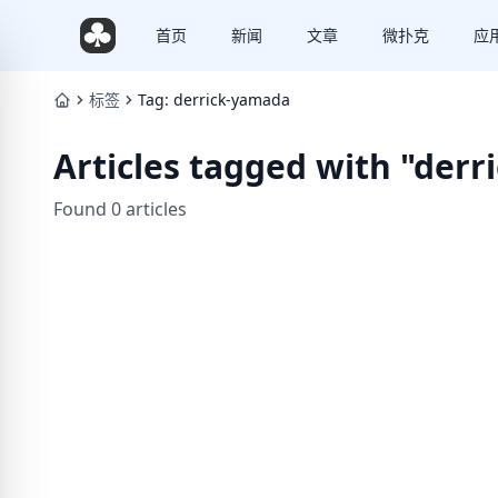
首页
新闻
文章
微扑克
应
标签
Tag: derrick-yamada
Articles tagged with "der
Found 0 articles