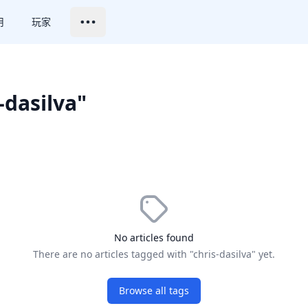
用
玩家
-dasilva"
No articles found
There are no articles tagged with "chris-dasilva" yet.
Browse all tags