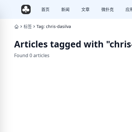
首页
新闻
文章
微扑克
应
标签
Tag: chris-dasilva
Articles tagged with "chris
Found 0 articles