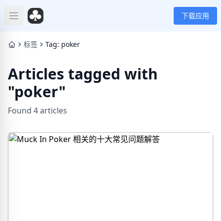
下载应用
Open main menu
标签
Tag: poker
Articles tagged with
"poker"
Found 4 articles