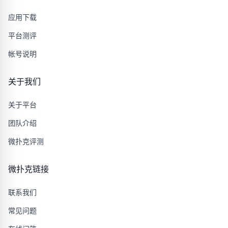
应用下载
平台测评
帐号说明
关于我们
关于平台
团队介绍
微扑克评测
微扑克链接
联系我们
常见问题