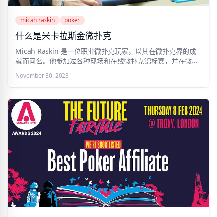
micah raskin
poker
什么是米卡拉斯金微扑克
Micah Raskin 是一位职业微扑克玩家，以其在微扑克界的成
就而闻名。他参加过各种现场和在线微扑克锦标赛，并在微扑
克界赢得了声誉。
November 30, 2023